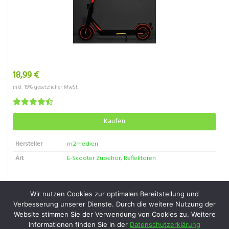
18,99 €
inkl. 19% gesetzlicher MwSt.
Kaufen
Hersteller
m2medien
Art
E-Scooter Zubehör
,
Reflektoren
Wir nutzen Cookies zur optimalen Bereitstellung und
Verbesserung unserer Dienste. Durch die weitere Nutzung der
Website stimmen Sie der Verwendung von Cookies zu. Weitere
Informationen finden Sie in der
Datenschutzerklärung