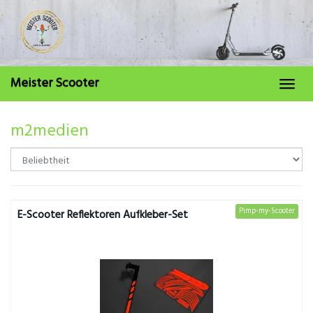
Skip
to
main
content
Meister Scooter
Toggl
navig
m2medien
Pimp-my-Scooter
E-Scooter Reflektoren Aufkleber-Set