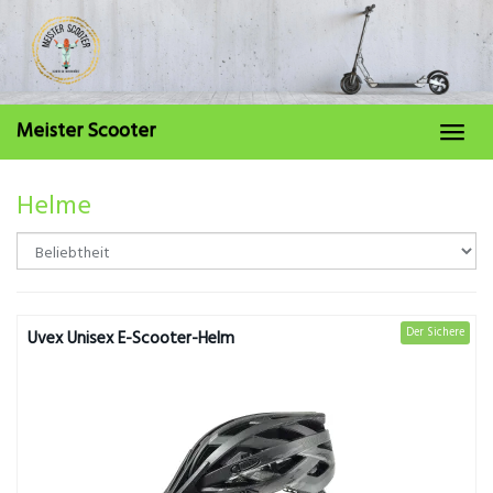
Skip
to
main
content
Meister Scooter
Toggl
navig
Helme
Der Sichere
Uvex Unisex E-Scooter-Helm