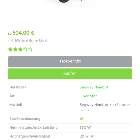
504,00 €
ab
inkl. 19% gesetzlicher MwSt.
Testbericht
Kaufen
Hersteller
Segway Ninebot
Art
E-Scooter
Modell
Segway Ninebot KickScooter
D38D
Straßenzulassung
Nennleistung/max. Leistung
350 W
Höchstgeschwindigkeit
20 km/h