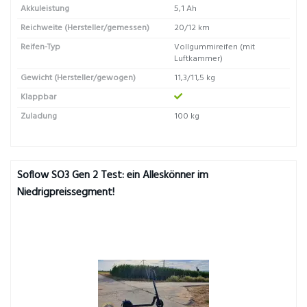
Akkuleistung
5,1 Ah
Reichweite (Hersteller/gemessen)
20/12 km
Reifen-Typ
Vollgummireifen (mit
Luftkammer)
Gewicht (Hersteller/gewogen)
11,3/11,5 kg
Klappbar
Zuladung
100 kg
Soflow SO3 Gen 2 Test: ein Alleskönner im
Niedrigpreissegment!