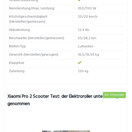
Straßenzulassung
Nennleistung/max. Leistung
350/700 W
Höchstgeschwindigkeit
20/20 km/h
(Hersteller/gemessen)
Akkuleistung
12,4 Ah
Reichweite (Hersteller/gemessen)
55/28,2 km
Reifen-Typ
Luftreifen
Gewicht (Hersteller/gewogen)
16,5/16,56 kg
Klappbar
Zuladung
120 kg
Der Allrounder
Xiaomi Pro 2 Scooter Test: der Elektroroller unter die Lupe
genommen