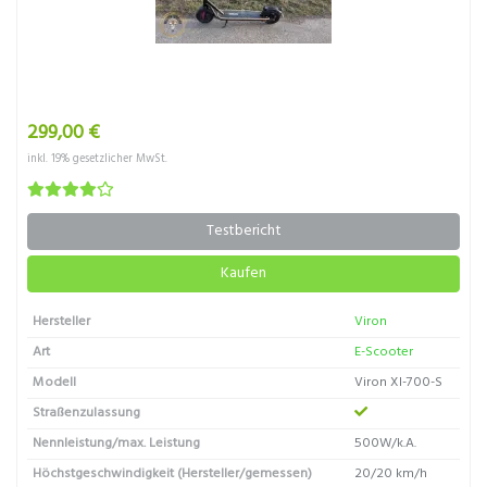
299,00 €
inkl. 19% gesetzlicher MwSt.
Testbericht
Kaufen
Hersteller
Viron
Art
E-Scooter
Modell
Viron XI-700-S
Straßenzulassung
Nennleistung/max. Leistung
500W/k.A.
Höchstgeschwindigkeit (Hersteller/gemessen)
20/20 km/h