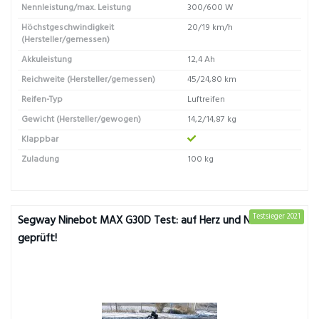
Nennleistung/max. Leistung
300/600 W
Höchstgeschwindigkeit
20/19 km/h
(Hersteller/gemessen)
Akkuleistung
12,4 Ah
Reichweite (Hersteller/gemessen)
45/24,80 km
Reifen-Typ
Luftreifen
Gewicht (Hersteller/gewogen)
14,2/14,87 kg
Klappbar
Zuladung
100 kg
Testsieger 2021
Segway Ninebot MAX G30D Test: auf Herz und Nieren
geprüft!