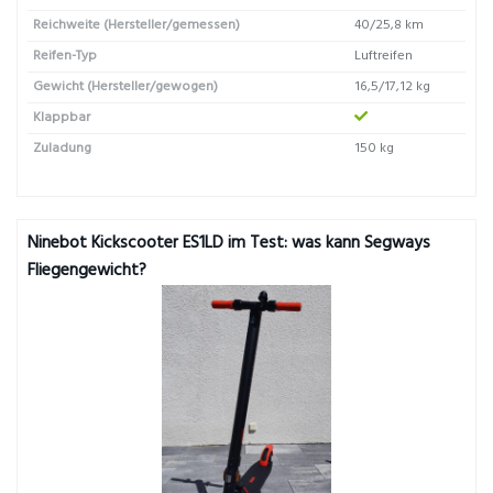
Reichweite (Hersteller/gemessen)
40/25,8 km
Reifen-Typ
Luftreifen
Gewicht (Hersteller/gewogen)
16,5/17,12 kg
Klappbar
Zuladung
150 kg
Ninebot Kickscooter ES1LD im Test: was kann Segways
Fliegengewicht?