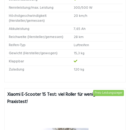
Nennleistung/max. Leistung
300/500 W
Höchstgeschwindigkeit
20 km/h
(Hersteller/gemessen)
Akkuleistung
7,65 Ah
Reichweite (Hersteller/gemessen)
28 km
Reifen-Typ
Luftreifen
Gewicht (Hersteller/gewogen)
15,3 kg
Klappbar
Zuladung
120 kg
Preis-Leistungssieger
Xiaomi E-Scooter 1S Test: viel Roller für wenig Geld. Der
Praxistest!