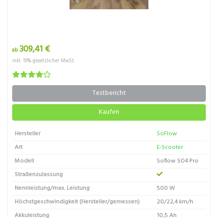
309,41 €
ab
inkl. 19% gesetzlicher MwSt.
Testbericht
Kaufen
Hersteller
SoFlow
Art
E-Scooter
Modell
Soflow SO4 Pro
Straßenzulassung
Nennleistung/max. Leistung
500 W
Höchstgeschwindigkeit (Hersteller/gemessen)
20/22,4 km/h
Akkuleistung
10,5 Ah