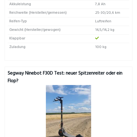
Akkuleistung
7,8 Ah
Reichweite (Hersteller/gemessen)
25-30/20,6 km
Reifen-Typ
Luftreifen
Gewicht (Hersteller/gewogen)
14,5/14,2 kg
Klappbar
Zuladung
100 kg
Segway Ninebot F30D Test: neuer Spitzenreiter oder ein
Flop?