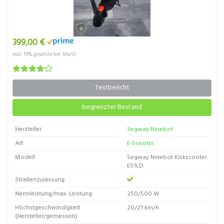
399,00 €
inkl. 19% gesetzlicher MwSt.
Testbericht
begrenzter Bestand
Hersteller
Segway Ninebot
Art
E-Scooter
Modell
Segway Ninebot Kickscooter
ES1LD
Straßenzulassung
Nennleistung/max. Leistung
250/500 W
Höchstgeschwindigkeit
20/21 km/h
(Hersteller/gemessen)