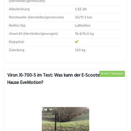
(Hersteller/gemessen)
Akkuleistung
7,65 Ah
Reichweite (Hersteller/gemessen)
30/17,3 km
Reifen-Typ
Luftreifen
Gewicht (Hersteller/gewogen)
16,4/16,0 kg
Klappbar
Zuladung
120 kg
Brems-Testsieger
Viron XI-700-S im Test: Was kann der E-Scooter aus dem
Hause EveMotion?