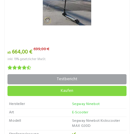
699,00 €
664,00 €
ab
inkl. 19% gesetzlicher MwSt.
Testbericht
Kaufen
Hersteller
Segway Ninebot
Art
E-Scooter
Modell
Segway Ninebot Kickscooter
MAX G30D