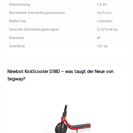
Akkuleistung
7,8 Ah
Reichweite (Hersteller/gemessen)
30/13 km
Reifen-Typ
Luftreifen
Gewicht (Hersteller/gewogen)
12,9/13,44 kg
Klappbar
Zuladung
120 kg
Ninebot KickScooter D38D – was taugt der Neue von
Segway?