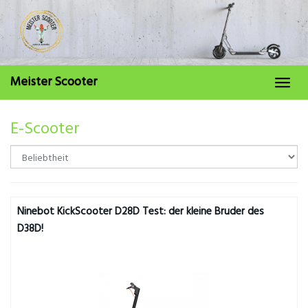
Skip
to
main
content
Meister Scooter
Toggl
navig
E-Scooter
Ninebot KickScooter D28D Test: der kleine Bruder des
D38D!