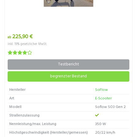
225,90 €
ab
inkl. 19% gesetzlicher MwSt.
Testbericht
begrenzter Bestand
Hersteller
SoFlow
Art
E-Scooter
Modell
Soflow SO3 Gen 2
Straßenzulassung
Nennleistung/max. Leistung
350 W
Höchstgeschwindigkeit (Hersteller/gemessen)
20/22 km/h